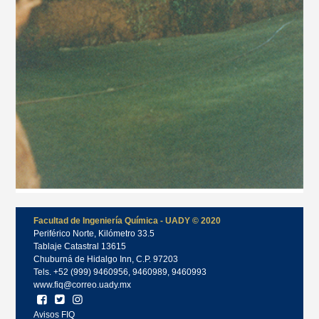
Facultad de Ingeniería Química - UADY © 2020
Periférico Norte, Kilómetro 33.5
Tablaje Catastral 13615
Chuburná de Hidalgo Inn, C.P. 97203
Tels. +52 (999) 9460956, 9460989, 9460993
www.fiq@correo.uady.mx
Avisos FIQ