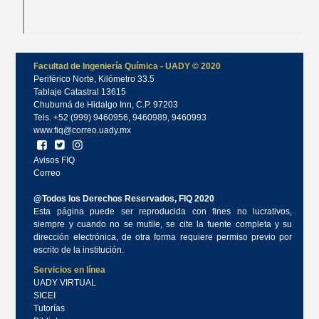
Facultad de Ingeniería Química - UADY © 2020
Periférico Norte, Kilómetro 33.5
Tablaje Catastral 13615
Chuburná de Hidalgo Inn, C.P. 97203
Tels. +52 (999) 9460956, 9460989, 9460993
www.fiq@correo.uady.mx
Avisos FIQ
Correo
@Todos los Derechos Reservados, FIQ 2020
Esta página puede ser reproducida con fines no lucrativos,
siempre y cuando no se mutile, se cite la fuente completa y su
dirección electrónica, de otra forma requiere permiso previo por
escrito de la institución.
Servicios en línea
UADY VIRTUAL
SICEI
Tutorías