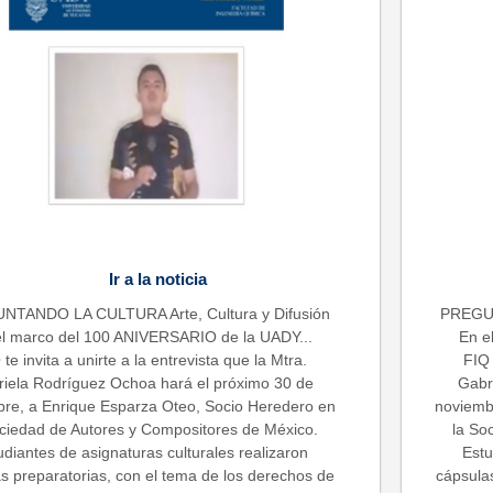
Ir a la noticia
NTANDO LA CULTURA Arte, Cultura y Difusión
PREGUN
el marco del 100 ANIVERSARIO de la UADY...
En e
 te invita a unirte a la entrevista que la Mtra.
FIQ 
iela Rodríguez Ochoa hará el próximo 30 de
Gabr
re, a Enrique Esparza Oteo, Socio Heredero en
noviemb
ociedad de Autores y Compositores de México.
la So
udiantes de asignaturas culturales realizaron
Estu
s preparatorias, con el tema de los derechos de
cápsula