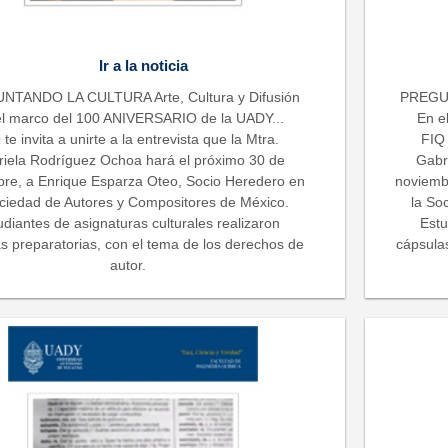
Ir a la noticia
NTANDO LA CULTURA Arte, Cultura y Difusión
PREGUN
el marco del 100 ANIVERSARIO de la UADY...
En e
 te invita a unirte a la entrevista que la Mtra.
FIQ 
iela Rodríguez Ochoa hará el próximo 30 de
Gabr
re, a Enrique Esparza Oteo, Socio Heredero en
noviemb
ociedad de Autores y Compositores de México.
la So
udiantes de asignaturas culturales realizaron
Estu
s preparatorias, con el tema de los derechos de
cápsula
autor.