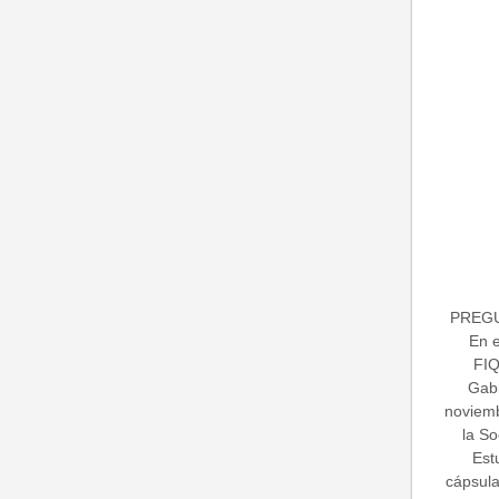
PREGU
En 
FIQ
Gabr
noviemb
la S
Est
cápsula