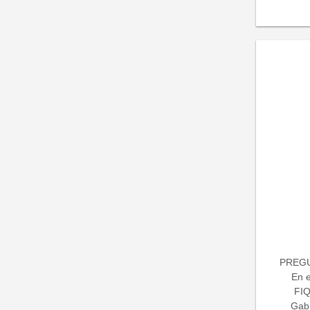
PREGU
En 
FIQ
Gabr