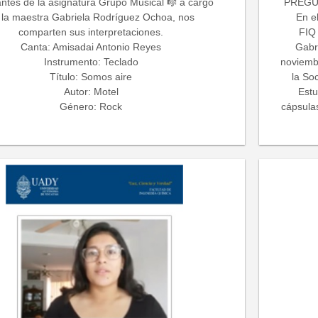
antes de la asignatura Grupo Musical 🎼 a cargo
PREGUN
 la maestra Gabriela Rodríguez Ochoa, nos
En e
comparten sus interpretaciones.
FIQ 
Canta: Amisadai Antonio Reyes
Gabr
Instrumento: Teclado
noviemb
Título: Somos aire
la So
Autor: Motel
Estu
Género: Rock
cápsula