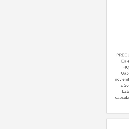
PREGU
En 
FIQ
Gabr
noviemb
la S
Est
cápsula