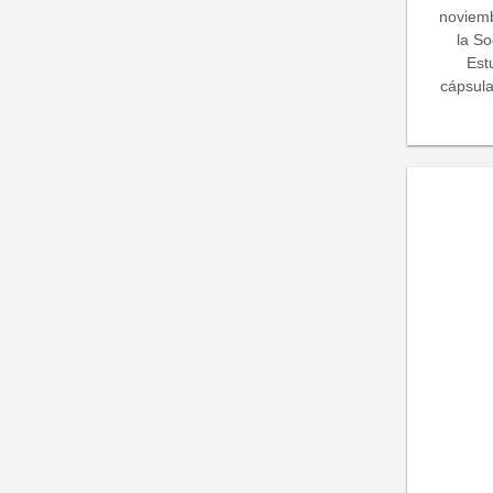
noviemb
la S
Est
cápsula