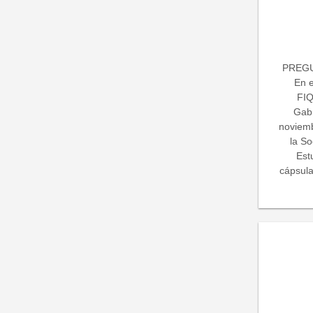
PREGU
En 
FIQ
Gabr
noviemb
la S
Est
cápsula