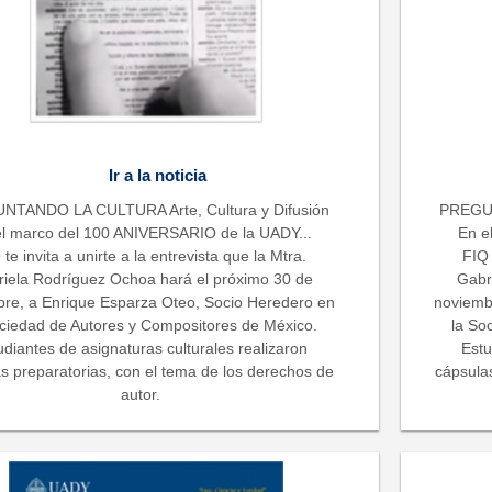
Ir a la noticia
NTANDO LA CULTURA Arte, Cultura y Difusión
PREGUN
el marco del 100 ANIVERSARIO de la UADY...
En e
 te invita a unirte a la entrevista que la Mtra.
FIQ 
iela Rodríguez Ochoa hará el próximo 30 de
Gabr
re, a Enrique Esparza Oteo, Socio Heredero en
noviemb
ociedad de Autores y Compositores de México.
la So
udiantes de asignaturas culturales realizaron
Estu
s preparatorias, con el tema de los derechos de
cápsula
autor.