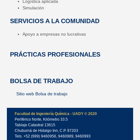
Logística aplicada
Simulación
SERVICIOS A LA COMUNIDAD
Apoyo a empresas no lucrativas
PRÁCTICAS PROFESIONALES
BOLSA DE TRABAJO
Sitio web Bolsa de trabajo
Facultad de Ingeniería Química - UADY © 2020
Periférico Norte, Kilómetro 33.5
Tablaje Catastral 13615
Chuburná de Hidalgo Inn, C.P. 97203
Tels. +52 (999) 9460956, 9460989, 9460993